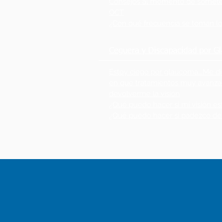
Consejos al momento de someter
OCT
¿Con qué frecuencia se toman 
Ceguera y Discapacidad por G
Estoy ciego por glaucoma...Me d
en que tratamientos muy avanza
devolverme la visión
¿Qué puedo hacer si mi visión e
¿Qué puedo hacer si padezco de