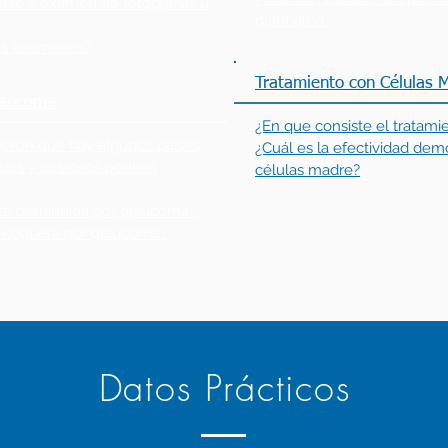
se a examen de fotografías u
glaucoma?
los exámenes?
Tratamiento con Células 
laucoma
¿En que consiste el tratami
ijeron que hay algunos países
¿Cuál es la efectividad dem
dos y costosos podrían
células madre?
stá disminuida por glaucoma?
 ceguera por glaucoma?
Datos Prácticos