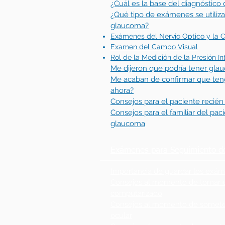
¿Cuál es la base del diagnóstic
¿Qué tipo de exámenes se utiliza
glaucoma?
Exámenes del Nervio Optico y la 
Examen del Campo Visual
Rol de la Medición de la Presión In
Me dijeron que podría tener gla
Me acaban de confirmar que ten
ahora?
Consejos para el paciente recié
Consejos para el familiar del pac
glaucoma
Exámenes para Seguimiento d
Importancia de guardar los exá
Consejos al momento de tomar 
computarizado
Consejos al momento de somete
ocular