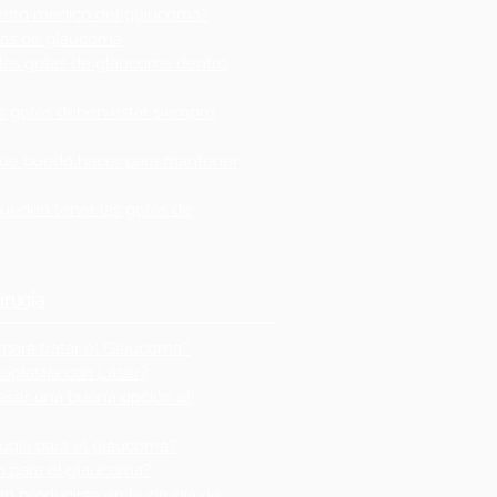
iento médico del glaucoma?
tas de glaucoma
las gotas de glaucoma dentro
as gotas deben estar siempre
 que puedo hacer para mantener
ueden tener las gotas de
irugía
 para tratar el Glaucoma?
loplastía con Láser?
láser una buena opción al
irugía para el glaucoma?
en para el glaucoma?
 producirse en la cirugía de