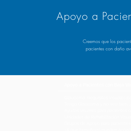
Apoyo a Pacien
Creemos que los pacient
pacientes con daño av
Apoyo a Pacientes con Baja Vi
Glaucoma: Requisitos Visuales p
Tengo Glaucoma y no veo bien, 
Ayudas visuales para pacientes
Unidades de Rehabilitación Visual
Grupos de Apoyo para pacientes 
¿A qué beneficios pueden accede