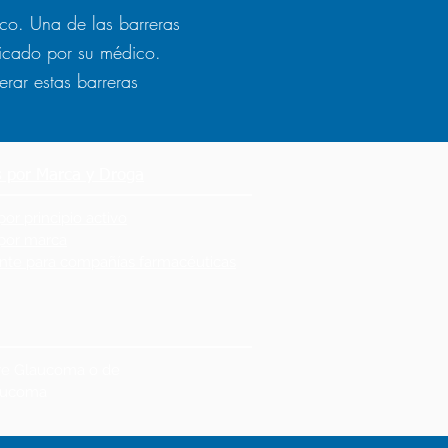
co. Una de las barreras
dicado por su médico.
rar estas barreras
 por Marca y Droga
r principio activo
por marca
iente para compañías farmacéuticas
bre Glaucoma o de
laucoma