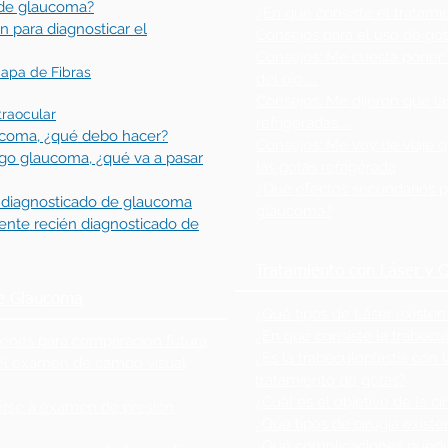
o de glaucoma?
¿En qué consiste el tratam
n para diagnosticar el
Consejos para el uso de go
Consejos: Me cuesta poner 
Capa de Fibras
del ojo.....
Consejos: Me dijeron que l
traocular
refrigeradas....
ucoma, ¿qué debo hacer?
Consejos: Me voy de viaje
go glaucoma, ¿qué va a pasar
las gotas refrigerada
¿Qué efectos secundarios p
n diagnosticado de glaucoma
glaucoma?
iente recién diagnosticado de
Tratamiento con Láser y C
e Glaucoma
¿Qué tipos de Láser existen
¿En qué consiste la trabecu
menes para comparación futura
¿Es la trabeculoplastía con 
el examen de campo visual
tratamiento de gotas?
¿Cuál es el objetivo de la c
rse a examen de presión
¿Qué tipos de cirugía exist
¿Qué complicaciones pueden