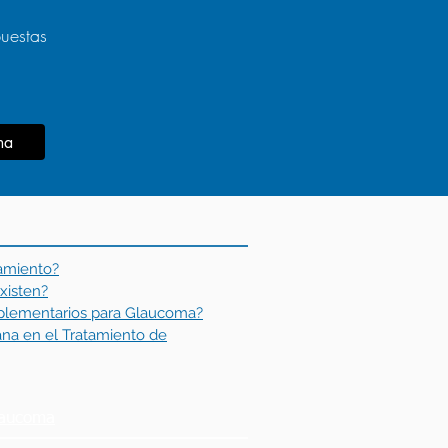
puestas
ma
tamiento?
xisten?
plementarios para Glaucoma?
uana en el Tratamiento de
laucoma