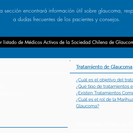
ta sección encontrará información útil sobre glaucoma, res
a dudas frecuentes de los pacientes y consejos.
r listado de Médicos Activos de la Sociedad Chilena de Glauco
Tratamiento de Glaucoma
¿Cuál es el objetivo del tra
lar?
¿Qué tipo de tratamientos e
de glaucoma?
¿Existen Tratamientos Com
¿Cuál es el rol de la Marih
?
Glaucoma?
Tratamiento Médico de G