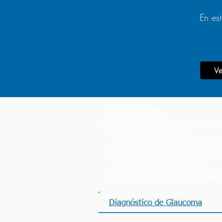
En es
Ve
Generalidades
¿Qué es el Glaucoma?
¿Qué significa ser hipertenso ocu
¿Qué significa ser sospechoso 
¿Quiénes tienen más riesgo?
¿Qué tipos de glaucoma existen
Diagnóstico de Glaucoma