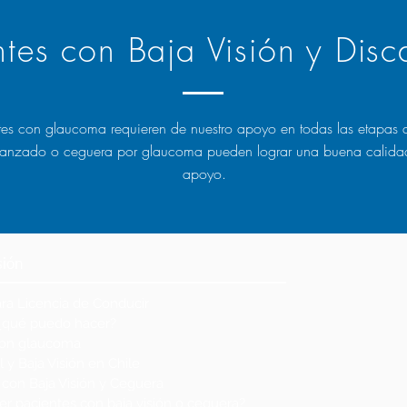
tes con Baja Visión y Disc
es con glaucoma requieren de nuestro apoyo en todas las etapas d
anzado o ceguera por glaucoma pueden lograr una buena calidad 
apoyo.
sión
ara Licencia de Conducir
¿qué puedo hacer?
 con glaucoma
 y Baja Visión en Chile
con Baja Visión y Ceguera
r pacientes con baja visión o ceguera?