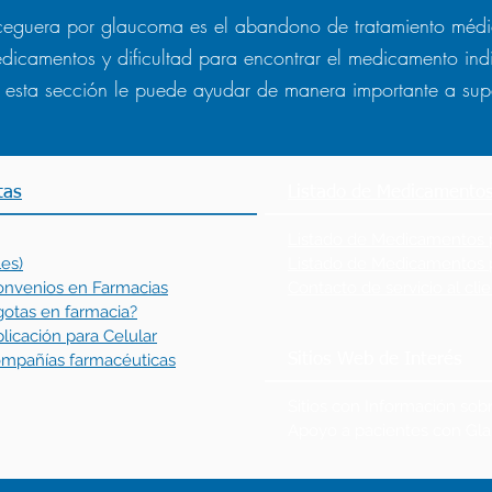
ceguera por glaucoma es el abandono de tratamiento médi
edicamentos y dificultad para encontrar el medicamento in
 esta sección le puede ayudar de manera importante a supe
tas
Listado de Medicamentos
Listado de Medicamentos po
es)
Listado de Medicamentos 
onvenios en Farmacias
Contacto de servicio al cl
gotas en farmacia?
licación para Celular
compañías farmacéuticas
Sitios Web de Interés
Sitios con Información so
Apoyo a pacientes con G