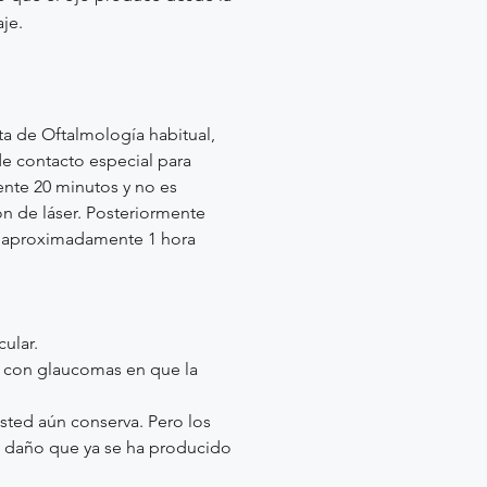
aje.
lta de Oftalmología habitual,
de contacto especial para
nte 20 minutos y no es
n de láser.
Posteriormente
ar aproximadamente 1 hora
ular.
es con glaucomas en que la
usted aún conserva. Pero los
 el daño que ya se ha producido