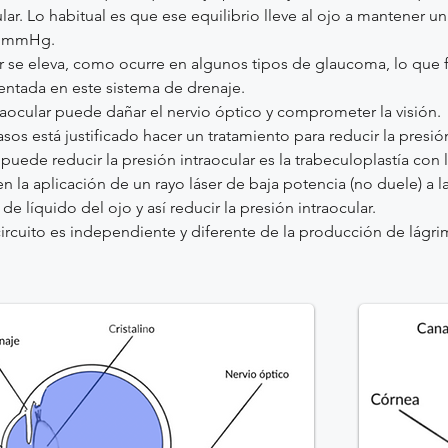
lar. Lo habitual es que ese equilibrio lleve al ojo a mantener u
21mmHg.
r se eleva, como ocurre en algunos tipos de glaucoma, lo que fa
entada en este sistema de drenaje.
raocular puede dañar el nervio óptico y comprometer la visión.
s está justificado hacer un tratamiento para reducir la presión
uede reducir la presión intraocular es la trabeculoplastía con l
en la aplicación de un rayo láser de baja potencia (no duele) a 
a de líquido del ojo y así reducir la presión intraocular.
 circuito es independiente y diferente de la producción de lágri