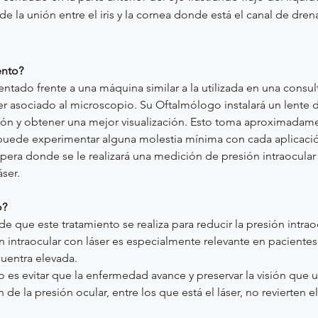
r de la unión entre el iris y la cornea donde está el canal de dren
ento?
sentado frente a una máquina similar a la utilizada en una consu
r asociado al microscopio. Su Oftalmólogo instalará un lente 
ión y obtener una mejor visualización. Esto toma aproximadame
uede experimentar alguna molestia mínima con cada aplicació
espera donde se le realizará una medición de presión intraocul
áser.
o?
 que este tratamiento se realiza para reducir la presión intraoc
n intraocular con láser es especialmente relevante en pacient
cuentra elevada.
to es evitar que la enfermedad avance y
preservar la visión que 
 de la presión ocular, entre los que está el láser, no revierten