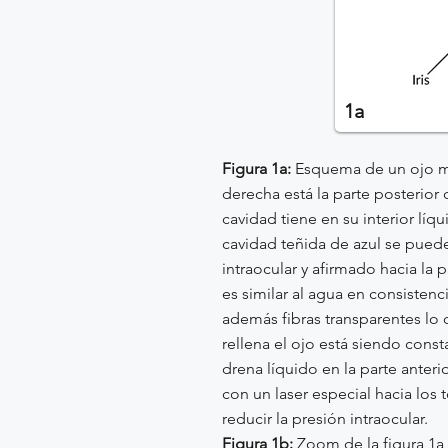
1a
Figura 1a:
Esquema de un ojo mira
derecha está la parte posterior d
cavidad tiene en su interior líqu
cavidad teñida de azul se puede 
intraocular y afirmado hacia la p
es similar al agua en consistenc
además fibras transparentes lo 
rellena el ojo está siendo const
drena líquido en la parte anterio
con un laser especial hacia los 
reducir la presión intraocular.
Figura 1b:
Zoom de la figura 1a, 