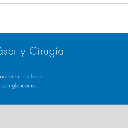
áser y Cirugía
tamiento con láser
es con glaucoma.