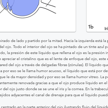
1b
do de lado y partido por la mitad. Hacia la izquierda está la pa
el ojo. Todo el interior del ojo se ha pintado de un tinte azul pa
ido, la presión de este líquido que rellena el ojo es la presión i
apreciar el cristalino que es el lente de enfoque del ojo, este 
ared del ojo a través de delgadas fibras (zónulas). El líquido qu
ia por eso se le llama humor acuoso, el líquido que está por det
que le da mayor densidad y por eso se llama humor vitreo. La 
antemente renovada gracias a que el ojo produce líquido en el s
r del ojo justo donde se se une el iris y la cornea. En la trabecu
tejidos adyacentes el canal de drenaje para que el líquido pueda
centrado en la parte anterior del ojo ilustrando flujo del líqu