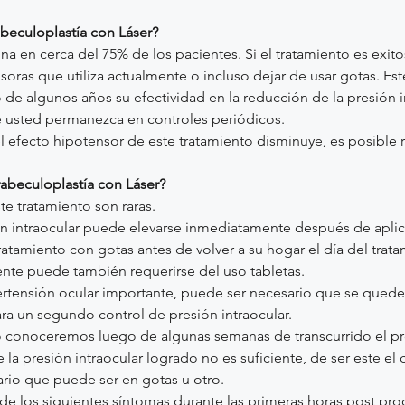
abeculoplastía con Láser?
ona en cerca del 75% de los pacientes. Si el tratamiento es exit
ras que utiliza actualmente o incluso dejar de usar gotas. Est
e algunos años su efectividad en la reducción de la presión i
ue usted permanezca en controles periódicos.
l efecto hipotensor de este tratamiento disminuye, es posible re
rabeculoplastía con Láser?
e tratamiento son raras.
n intraocular puede elevarse inmediatamente después de aplica
ratamiento con gotas antes de volver a su hogar el día del trata
te puede también requerirse del uso tabletas.
ertensión ocular importante, puede ser necesario que se quede
ra un segundo control de presión intraocular.
 lo conoceremos luego de algunas semanas de transcurrido el pr
la presión intraocular logrado no es suficiente, de ser este el c
io que puede ser en gotas u otro.
 de los siguientes síntomas durante las primeras horas post p