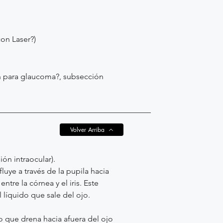
con Laser?)
ten para glaucoma?, subsección
Volver Arriba
ión intraocular).
luye a través de la pupila hacia
tre la córnea y el iris. Este
 líquido que sale del ojo.
do que drena hacia afuera del ojo