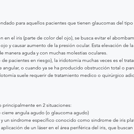
ndado para aquellos pacientes que tienen glaucomas del tipo 
 en el iris (parte de color del ojo), se busca evitar el abombam
 ojo y causar aumento de la presión ocular. Esta elevación de l
 de manera aguda y con muchas molestias oculares.
o de pacientes en riesgo), la iridotomía muchas veces es el trata
 angular, o cuando ya se ha producido obstrucción total o parci
idotomía suele requerir de tratamiento medico o quirúrgico adici
o principalmente en 2 situaciones:
de cierre angula agudo (o glaucoma agudo)
 y un sindrome específico conocido como sindrome de iris pla
plicación de un láser en el área periférica del iris, que buscan